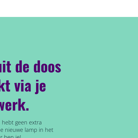
it de doos
t via je
werk.
e hebt geen extra
je nieuwe lamp in het
r ben je!