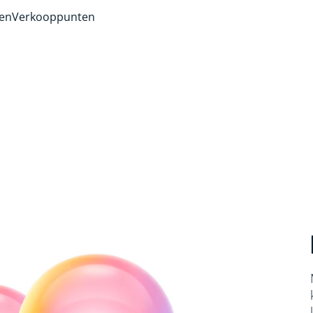
ven
Verkooppunten