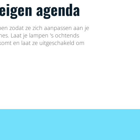
 eigen agenda
en zodat ze zich aanpassen aan je
ines. Laat je lampen 's ochtends
 komt en laat ze uitgeschakeld om