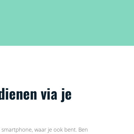
dienen via je
.
 smartphone, waar je ook bent. Ben