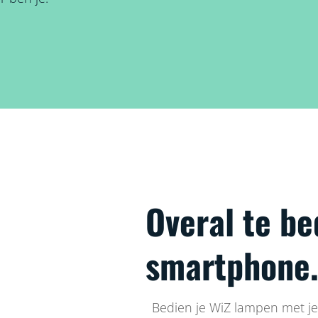
Overal te be
smartphone
Bedien je WiZ lampen met je