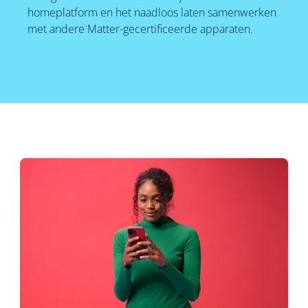
homeplatform en het naadloos laten samenwerken
met andere Matter-gecertificeerde apparaten.