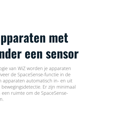
 apparaten met
nder een sensor
gie van WiZ worden je apparaten
veer de SpaceSense-functie in de
n apparaten automatisch in- en uit
 bewegingsdetectie. Er zijn minimaal
n een ruimte om de SpaceSense-
n.