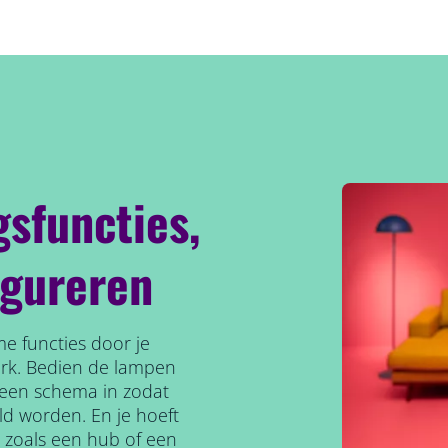
gsfuncties,
igureren
e functies door je
erk. Bedien de lampen
l een schema in zodat
ld worden. En je hoeft
, zoals een hub of een