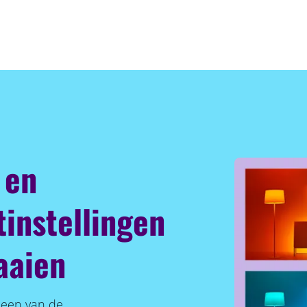
 en
tinstellingen
aaien
s een van de