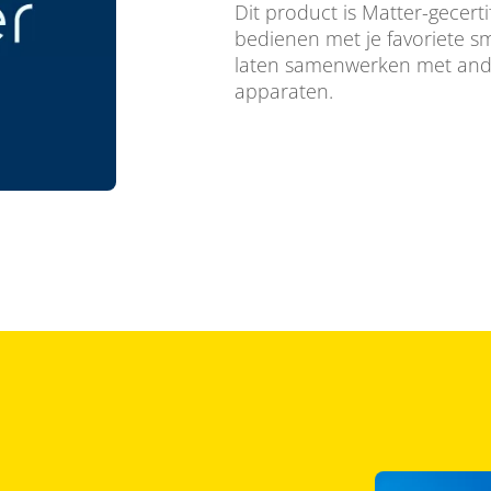
Dit product is Matter-gecerti
bedienen met je favoriete 
laten samenwerken met ande
apparaten.