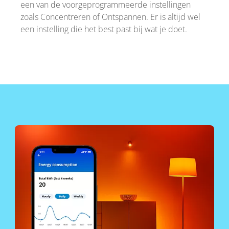
een van de voorgeprogrammeerde instellingen
zoals Concentreren of Ontspannen. Er is altijd wel
een instelling die het best past bij wat je doet.