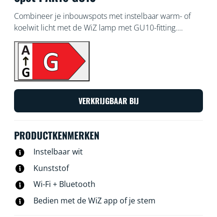
Combineer je inbouwspots met instelbaar warm- of
koelwit licht met de WiZ lamp met GU10-fitting.
Gebruik de WiZ app of je stem om de verlichting te
dimmen of feller te zetten, of gebruik
voorgeprogrammeerde lichtinstellingen op Wi-Fi-
setups.
VERKRIJGBAAR BIJ
PRODUCTKENMERKEN
Instelbaar wit
Kunststof
Wi-Fi + Bluetooth
Bedien met de WiZ app of je stem