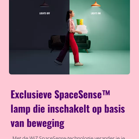
Exclusieve SpaceSense™
lamp die inschakelt op basis
van beweging
Met de WiZ SpaceSense-technologie verander je je