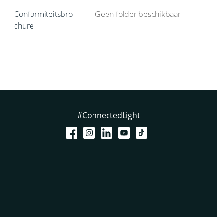
Conformiteitsbro
Geen folder beschikbaar
chure
#ConnectedLight