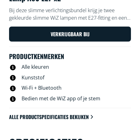
Bij deze slimme verlichtingsbundel krijg je twee
gekleurde slimme WiZ lampen met E27-fitting en een
WiZmote. Gebruik de WiZmote, WiZ app of je stem om
de verlichting te dimmen of feller te zetten, of gebruik
VERKRIJGBAAR BIJ
voorgeprogrammeerde lichtinstellingen op Wi-Fi-
setups.
PRODUCTKENMERKEN
Alle kleuren
Kunststof
Wi-Fi + Bluetooth
Bedien met de WiZ app of je stem
ALLE PRODUCTSPECIFICATIES BEKIJKEN