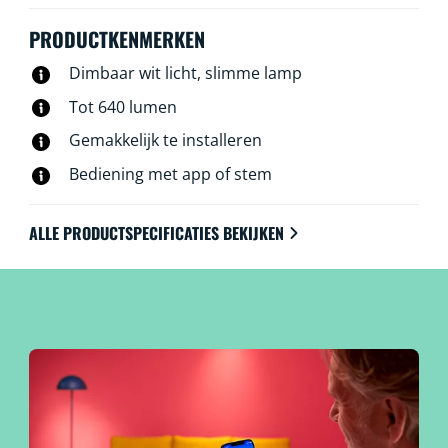
stem, zelfs als je niet thuis bent. WiZ lampen werken
op je eigen wifinetwerk. Meer heb je niet nodig.
PRODUCTKENMERKEN
Dimbaar wit licht, slimme lamp
Tot 640 lumen
Gemakkelijk te installeren
Bediening met app of stem
ALLE PRODUCTSPECIFICATIES BEKIJKEN