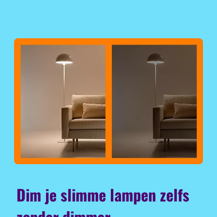
Dim je slimme lampen zelfs
zonder dimmer