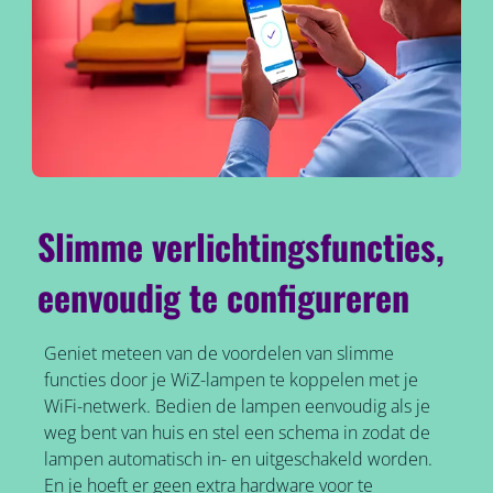
Slimme verlichtingsfuncties,
eenvoudig te configureren
Geniet meteen van de voordelen van slimme
functies door je WiZ-lampen te koppelen met je
WiFi-netwerk. Bedien de lampen eenvoudig als je
weg bent van huis en stel een schema in zodat de
lampen automatisch in- en uitgeschakeld worden.
En je hoeft er geen extra hardware voor te