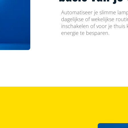
Automatiseer je slimme lamp
dagelijkse of wekelijkse rout
inschakelen of voor je thuis
energie te besparen.