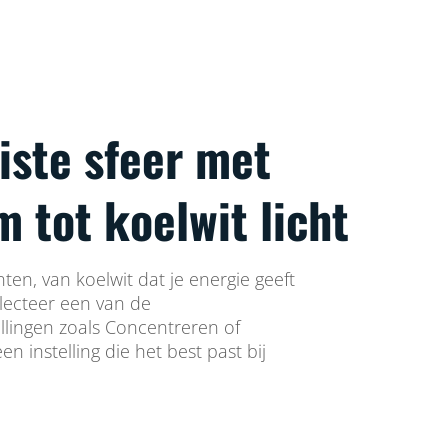
iste sfeer met
 tot koelwit licht
nten, van koelwit dat je energie geeft
electeer een van de
lingen zoals Concentreren of
en instelling die het best past bij