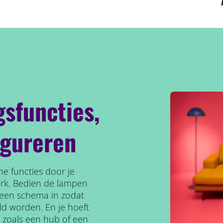
gsfuncties,
igureren
e functies door je
erk. Bedien de lampen
l een schema in zodat
ld worden. En je hoeft
, zoals een hub of een