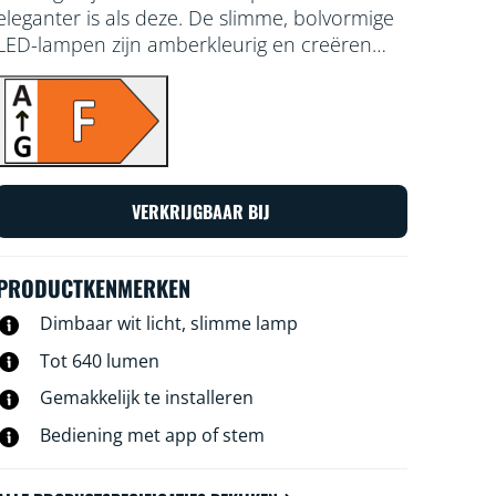
eleganter is als deze. De slimme, bolvormige
LED-lampen zijn amberkleurig en creëren
een vintage uitstraling van je decoratieve
armaturen of voegen juist een chique tintje
toe. Kies uit honderden tinten wit licht van
gezellig tot koel, of stel de lamp zo in dat
deze automatisch aangepast wordt op basis
van je steeds veranderende voorkeuren en
VERKRIJGBAAR BIJ
stemming. Alle lampen zijn te bedienen met
WiFi via de WiZ app, de WiZ
afstandsbediening of je stem.
PRODUCTKENMERKEN
Dimbaar wit licht, slimme lamp
Tot 640 lumen
Gemakkelijk te installeren
Bediening met app of stem