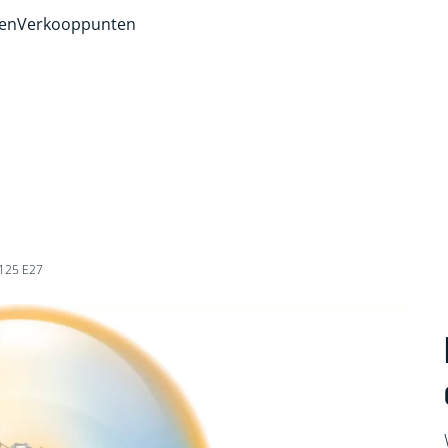
ven
Verkooppunten
125 E27