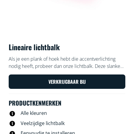
Lineaire lichtbalk
Als je een plank of hoek hebt die accentverlichting
nodig heeft, probeer dan onze lichtbalk. Deze slanke
lichtbalk straalt verschillende kleuren uit en past
eenvoudig in kleine ruimtes. Leg de balk op een van
VERKRIJGBAAR BIJ
de zijkanten om de verlichtingshoek te bepalen. Wil je
liever een langere lamp? Koppel er dan een tweede
PRODUCTKENMERKEN
lichtbalk aan om het effect te verdubbelen.
Alle kleuren
Veelzijdige lichtbalk
Eenvoudig te installeren