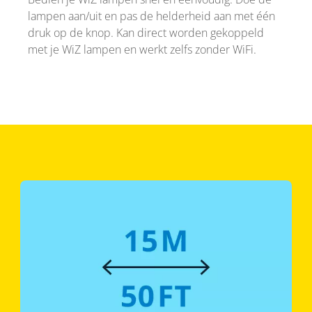
lampen aan/uit en pas de helderheid aan met één
druk op de knop. Kan direct worden gekoppeld
met je WiZ lampen en werkt zelfs zonder WiFi.