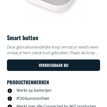
Smart button
Deze gebruiksvriendelijke knop verrast je steeds weer
omdat je hem overal kunt gebruiken. Plaats de knop
op een muur of leg hem in een hoek, boren is niet
nodig. Dankzij de magneet kun je hem ook vastklikken
VERKRIJGBAAR BIJ
op een metalen oppervlak. Neem de slimme knop
mee door het hele huis en bedien je lampen direct.
PRODUCTKENMERKEN
Werkt op batterijen
IP20/kunststof/wit
Werkt met alle Connected by WiZ producten