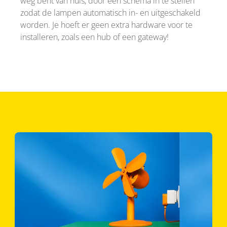
weg bent van huis, door een schema in te stellen
zodat de lampen automatisch in- en uitgeschakeld
worden. Je hoeft er geen extra hardware voor te
installeren, zoals een hub of een gateway!