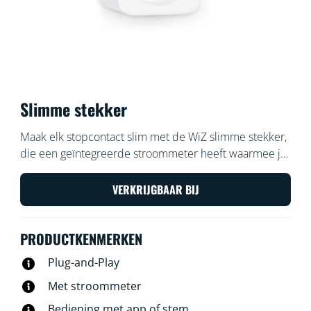
Slimme stekker
Maak elk stopcontact slim met de WiZ slimme stekker,
die een geïntegreerde stroommeter heeft waarmee je
meet hoeveel stroom het stopcontact verbruikt.
Bedien de stekker met de WiZ app of je stem: zet
VERKRIJGBAAR BIJ
bijvoorbeeld de favoriete traditionele lamp met één tik
aan of uit.
PRODUCTKENMERKEN
Plug-and-Play
Met stroommeter
Bediening met app of stem