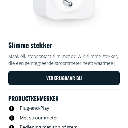
Slimme stekker
Maak elk stopcontact slim met de WiZ slimme stekker,
die een geïntegreerde stroommeter heeft waarmee je
meet hoeveel stroom het stopcontact verbruikt.
Bedien de stekker met de WiZ app of je stem: zet
VERKRIJGBAAR BIJ
bijvoorbeeld de favoriete traditionele lamp met één tik
aan of uit.
PRODUCTKENMERKEN
Plug-and-Play
Met stroommeter
Bediening met app of stem