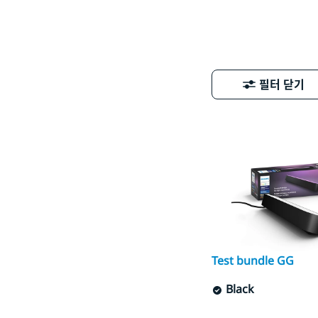
필터 닫기
Test bundle GG
Black