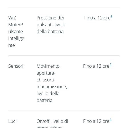
WiZ
Pressione dei
Fino a 12 ore
²
Mote/P
pulsanti, livello
ulsante
della batteria
intellige
nte
2
Sensori
Movimento,
Fino a 12 ore
apertura-
chiusura,
manomissione,
livello della
batteria
2
Luci
On/off, livello di
Fino a 12 ore