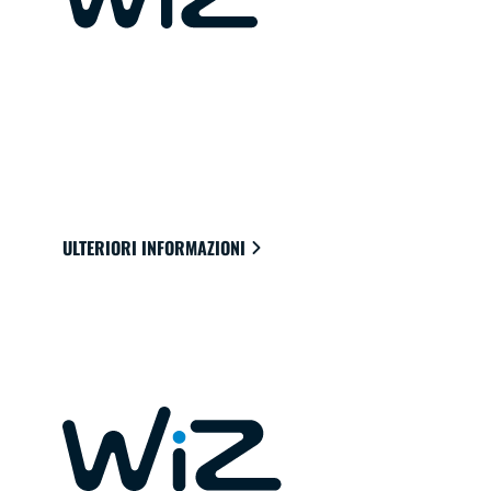
LUCI CONNESSE PER LA TUA CASA
Luci che si collegano facilmente al cloud
attraverso il Wi-Fi per offrire il migliore
ambiente in cui vedere, leggere e vivere.
ULTERIORI INFORMAZIONI