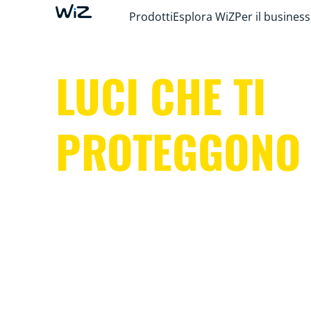
Prodotti
Esplora WiZ
Per il business
LUCI CHE TI
PROTEGGONO
Con luci interne ed esterne che imitano la p
attivano allarmi luminosi, telecamere con vis
notturna e rilevamento del movimento, WiZ 
d'occhio tutta la tua casa, sia all'interno che 