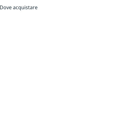
Dove acquistare
resenza o
ione
tiene
all'esterno.