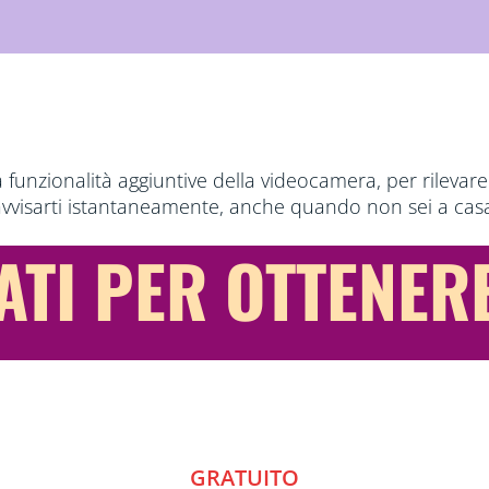
 funzionalità aggiuntive della videocamera, per rilevare a
vvisarti istantaneamente, anche quando non sei a cas
TI PER OTTENERE
GRATUITO