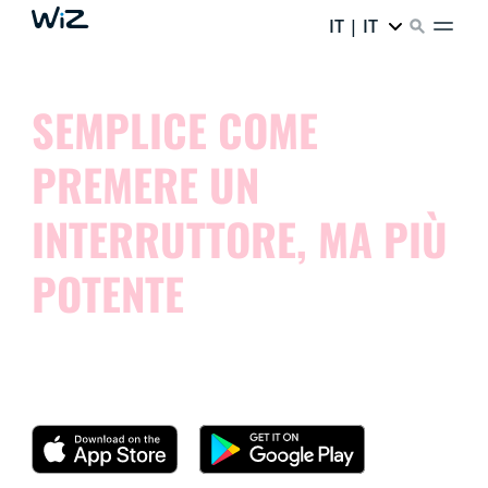
IT | IT
SEMPLICE COME
PREMERE UN
INTERRUTTORE, MA PIÙ
POTENTE
Prova l'app e scopri quanto è semplice controllare le
luci connesse.