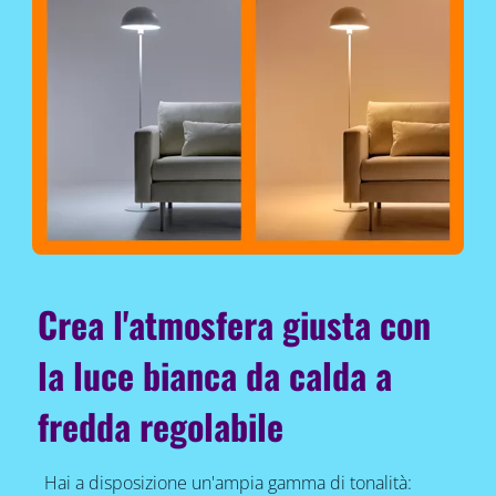
Crea l'atmosfera giusta con
la luce bianca da calda a
fredda regolabile
Hai a disposizione un'ampia gamma di tonalità: