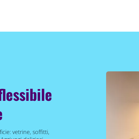
lessibile
e
ie: vetrine, soffitti,