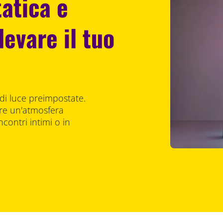
tatica e
levare il tuo
à di luce preimpostate.
are un'atmosfera
ncontri intimi o in