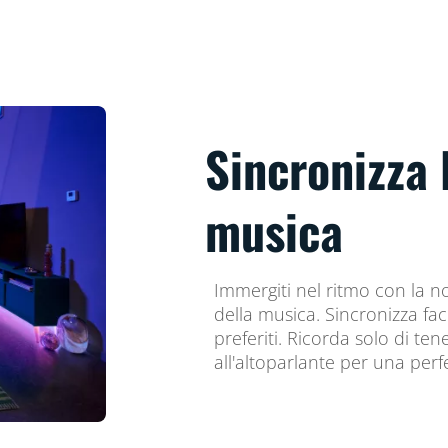
Sincronizza l
musica
Immergiti nel ritmo con la n
della musica. Sincronizza faci
preferiti. Ricorda solo di ten
all'altoparlante per una perf