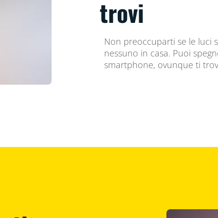
trovi
Non preoccuparti se le luci 
nessuno in casa. Puoi spegne
smartphone, ovunque ti trov