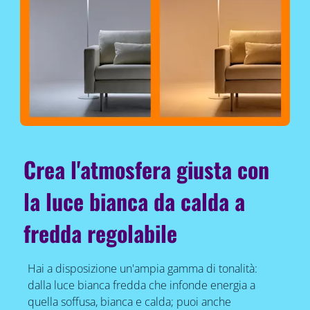
Crea l'atmosfera giusta con
la luce bianca da calda a
fredda regolabile
Hai a disposizione un'ampia gamma di tonalità:
dalla luce bianca fredda che infonde energia a
quella soffusa, bianca e calda; puoi anche