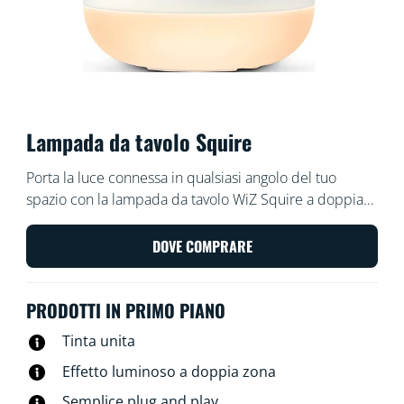
Lampada da tavolo Squire
Porta la luce connessa in qualsiasi angolo del tuo
spazio con la lampada da tavolo WiZ Squire a doppia
zona che proietta luce colorata sulla parete. Usa l'app
WiZ o la tua voce per attenuare e aumentare la
DOVE COMPRARE
luminosità o per utilizzare le modalità di luce
preimpostate nelle configurazioni Wi-Fi.
PRODOTTI IN PRIMO PIANO
Tinta unita
Effetto luminoso a doppia zona
Semplice plug and play