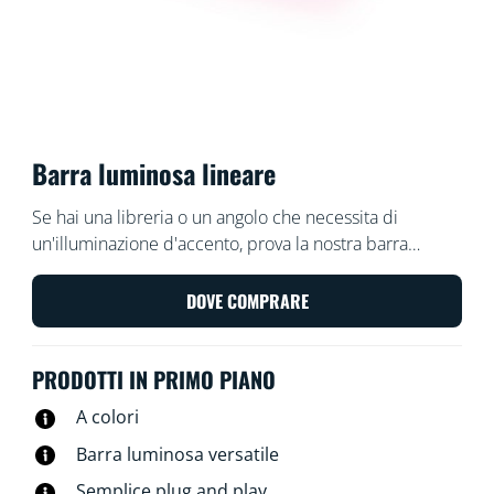
Barra luminosa lineare
Se hai una libreria o un angolo che necessita di
un'illuminazione d'accento, prova la nostra barra
luminosa. Questa barra sottile irradia molti colori ed è
facile da posizionare in piccoli spazi. Basta inclinarla su
DOVE COMPRARE
un lato per regolare l'angolo del fascio luminoso. Vuoi
ancora più luce? Collega una seconda barra per
PRODOTTI IN PRIMO PIANO
raddoppiare l'effetto.
A colori
Barra luminosa versatile
Semplice plug and play