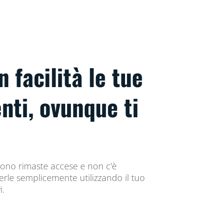
 facilità le tue
enti, ovunque ti
sono rimaste accese e non c'è
rle semplicemente utilizzando il tuo
i.