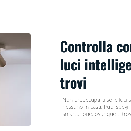
Controlla con
luci intellig
trovi
Non preoccuparti se le luci 
nessuno in casa. Puoi spegne
smartphone, ovunque ti trov