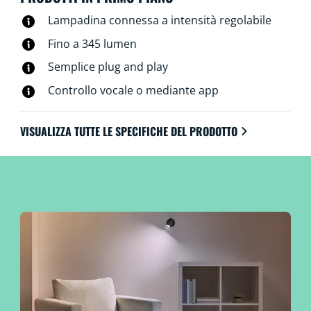
di controllare tutto tramite la tua voce, il telecomando
Lampadina connessa a intensità regolabile
WiZ o l'app WiZ, indipendentemente dal fatto che tu
sia a casa o fuori casa. I faretti WiZ GU10 si connettono
Fino a 345 lumen
tramite la rete Wi-Fi esistente. Non sono necessari
Semplice plug and play
hardware, reti o configurazioni aggiuntive.
Controllo vocale o mediante app
VISUALIZZA TUTTE LE SPECIFICHE DEL PRODOTTO