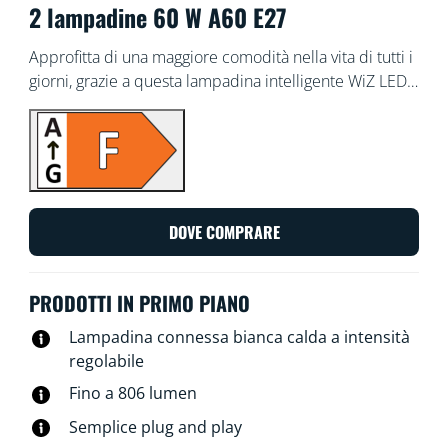
2 lampadine 60 W A60 E27
Approfitta di una maggiore comodità nella vita di tutti i
giorni, grazie a questa lampadina intelligente WiZ LED
A60. Questa lampadina offre una luce bianca soft che
si può regolare in base al livello di luminosità
desiderato tramite app o comando vocale. Puoi
programmare le luci affinché si accendano e spengano
in base alle tue abitudini quotidiane e settimanali, oltre
ad avere accesso remoto alle luci, anche quando non
DOVE COMPRARE
ci sei. Le luci WiZ si connettono al tuo router Wi-Fi
esistente e non richiedono alcun hardware aggiuntivo.
PRODOTTI IN PRIMO PIANO
Lampadina connessa bianca calda a intensità
regolabile
Fino a 806 lumen
Semplice plug and play