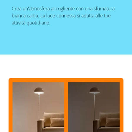
Crea un'atmosfera accogliente con una sfumatura
bianca calda. La luce connessa si adatta alle tue
attività quotidiane.