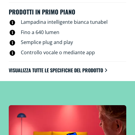
luci, anche quando non ci sei. Le luci WiZ si connettono
al tuo router Wi-Fi esistente e non richiedono alcun
PRODOTTI IN PRIMO PIANO
hardware aggiuntivo.
Lampadina intelligente bianca tunabel
Fino a 640 lumen
Semplice plug and play
Controllo vocale o mediante app
VISUALIZZA TUTTE LE SPECIFICHE DEL PRODOTTO