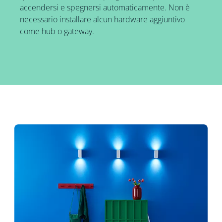
accendersi e spegnersi automaticamente. Non è
necessario installare alcun hardware aggiuntivo
come hub o gateway.