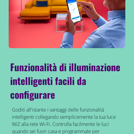
Funzionalità di illuminazione
intelligenti facili da
configurare
Goditi all'istante i vantaggi delle funzionalità
intelligenti collegando semplicemente la tua luce
WiZ alla rete Wi-Fi. Controlla facilmente le luci
quando sei fuori casa e programmale per