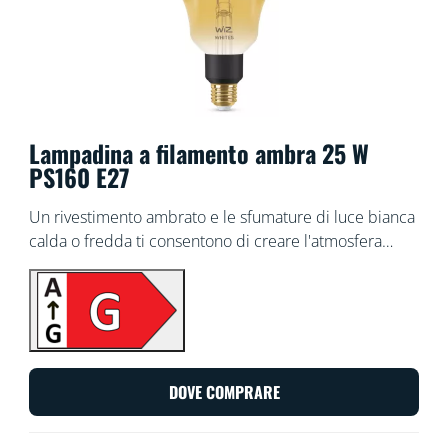
Lampadina a filamento ambra 25 W
PS160 E27
Un rivestimento ambrato e le sfumature di luce bianca
calda o fredda ti consentono di creare l'atmosfera
adatta grazie a questa lampadina intelligente WiZ
Filament bianca tunabel allungata in stile vintage. Usa
l'app WiZ o la tua voce per attenuare e aumentare la
luminosità o per utilizzare le modalità di luce
preimpostate nelle configurazioni Wi-Fi.
DOVE COMPRARE