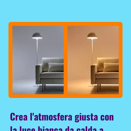
Crea l'atmosfera giusta con
la luce bianca da calda a