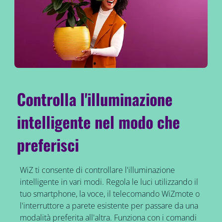
Controlla l'illuminazione
intelligente nel modo che
preferisci
WiZ ti consente di controllare l'illuminazione
intelligente in vari modi. Regola le luci utilizzando il
tuo smartphone, la voce, il telecomando WiZmote o
l'interruttore a parete esistente per passare da una
modalità preferita all'altra. Funziona con i comandi