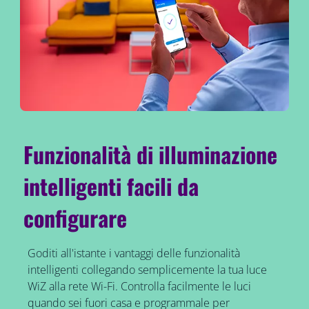
Funzionalità di illuminazione
intelligenti facili da
configurare
Goditi all'istante i vantaggi delle funzionalità
intelligenti collegando semplicemente la tua luce
WiZ alla rete Wi-Fi. Controlla facilmente le luci
quando sei fuori casa e programmale per