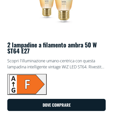
2 lampadine a filamento ambra 50 W
ST64 E27
Scopri l'illuminazione umano-centrica con questa
lampadina intelligente vintage WiZ LED ST64. Rivestita
in ambra per un look classico, perfetta per i sistemi di
illuminazione decorativi. Scegli tra diverse tonalità di
bianco, da caldo a freddo, per impostare la migliore
atmosfera. Puoi programmare le luci affinché si
accendano e spengano in base alle tue abitudini
quotidiane e settimanali, controllarle con lo
DOVE COMPRARE
smartphone o con la voce e avere accesso remoto alle