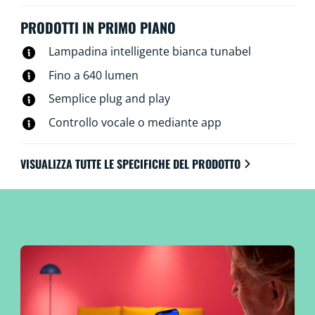
luci, anche quando non ci sei. Le luci WiZ si connettono
al tuo router Wi-Fi esistente e non richiedono alcun
PRODOTTI IN PRIMO PIANO
hardware aggiuntivo.
Lampadina intelligente bianca tunabel
Fino a 640 lumen
Semplice plug and play
Controllo vocale o mediante app
VISUALIZZA TUTTE LE SPECIFICHE DEL PRODOTTO