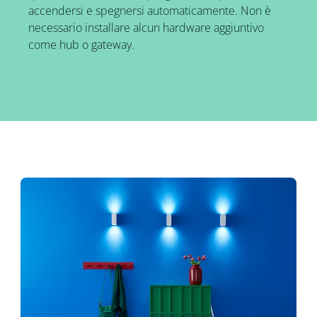
accendersi e spegnersi automaticamente. Non è
necessario installare alcun hardware aggiuntivo
come hub o gateway.