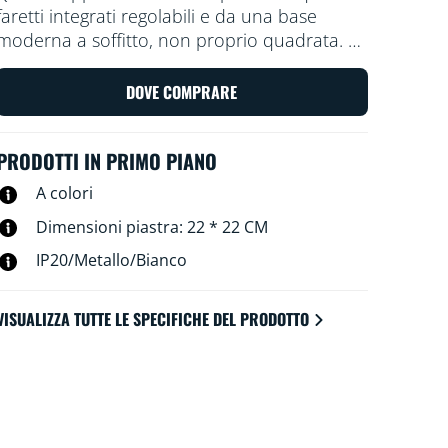
faretti integrati regolabili e da una base
moderna a soffitto, non proprio quadrata. La
sua potenza è sufficiente per illuminare una
stanza di luce e colore in ogni direzione. Ti
DOVE COMPRARE
consente di scegliere la scena luminosa più
adatta per ogni attività.
PRODOTTI IN PRIMO PIANO
A colori
Dimensioni piastra: 22 * 22 CM
IP20/Metallo/Bianco
VISUALIZZA TUTTE LE SPECIFICHE DEL PRODOTTO