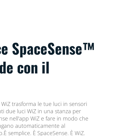
uce SpaceSense™
de con il
WiZ trasforma le tue luci in sensori
ti due luci WiZ in una stanza per
nse nell'app WiZ e fare in modo che
pengano automaticamente al
.È semplice. È SpaceSense. È WiZ.