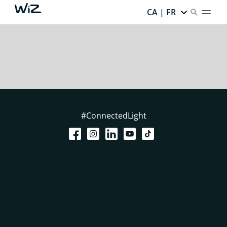
CA | FR
#ConnectedLight