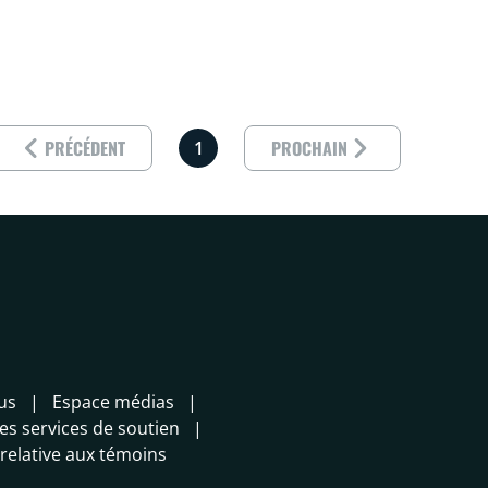
Results p
PRÉCÉDENT
PROCHAIN
1
us
Espace médias
es services de soutien
 relative aux témoins