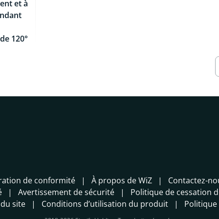
ent et à
endant
de 120°
ration de conformité
À propos de WiZ
Contactez-no
é
Avertissement de sécurité
Politique de cessation d
 du site
Conditions d’utilisation du produit
Politique