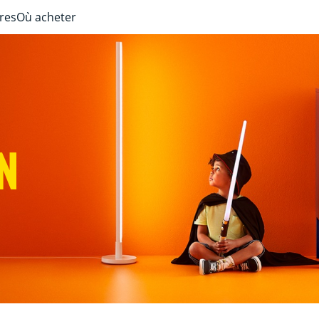
ires
Où acheter
N