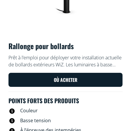
Rallonge pour bollards
Prêt à l’emploi pour déployer votre installation actuelle
de bollards extérieurs WiZ. Les luminaires à basse
tension sont faciles et sûrs à installer. Organisez et
réorganisez comme vous le souhaitez sans câblage
OÙ ACHETER
supplémentaire. Utilisez votre Wi-Fi existant pour
contrôler les lumières avec votre voix ou à l’aide de
POINTS FORTS DES PRODUITS
l’application WiZ.
Couleur
Basse tension
À l’épreuve des intempéries