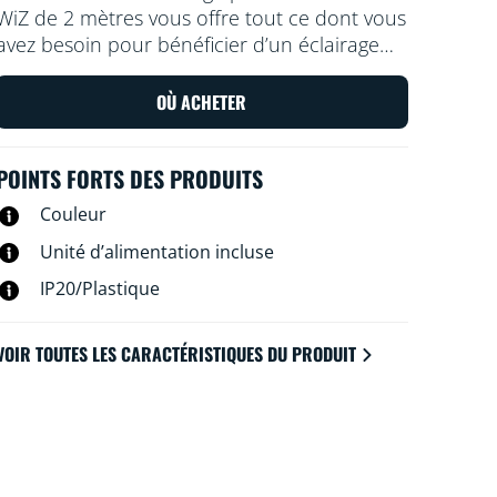
WiZ de 2 mètres vous offre tout ce dont vous
avez besoin pour bénéficier d’un éclairage
intelligent et coloré. Coupez la bande flexible
à la taille voulue pour ajouter un éclairage
OÙ ACHETER
indirect et linéaire à n’importe quel espace.
Utilisez-la avec l’application WiZ ou les
POINTS FORTS DES PRODUITS
commandes vocales pour régler l’intensité
ou utilisez des modes d’éclairage prédéfinis
Couleur
sur les configurations Wi-Fi.
Unité d’alimentation incluse
IP20/Plastique
VOIR TOUTES LES CARACTÉRISTIQUES DU PRODUIT