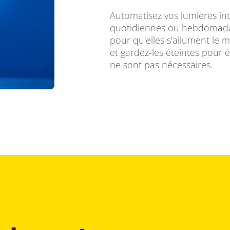
Automatisez vos lumières int
quotidiennes ou hebdomada
pour qu'elles s'allument le m
et gardez-les éteintes pour é
ne sont pas nécessaires.