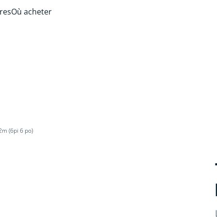
ires
Où acheter
m (6pi 6 po)