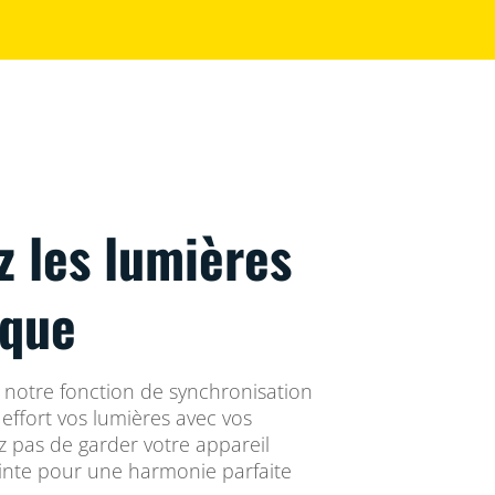
z les lumières
ique
 notre fonction de synchronisation
effort vos lumières avec vos
z pas de garder votre appareil
einte pour une harmonie parfaite