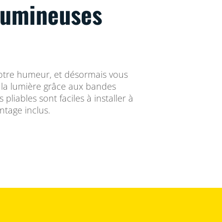
lumineuses
votre humeur, et désormais vous
la lumière grâce aux bandes
pliables sont faciles à installer à
ntage inclus.