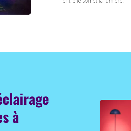
entre le son et la lumière.
éclairage
es à