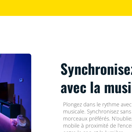
Synchronise
avec la mus
Plongez dans le rythme avec
musicale. Synchronisez sans 
morceaux préférés. N'oublie
mobile à proximité de l'enc