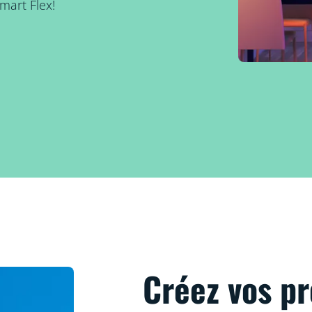
mart Flex!
Créez vos p