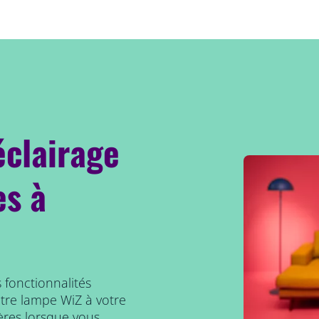
éclairage
es à
 fonctionnalités
otre lampe WiZ à votre
ières lorsque vous