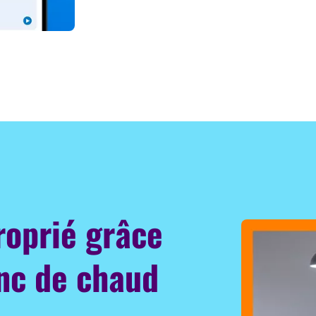
roprié grâce
anc de chaud