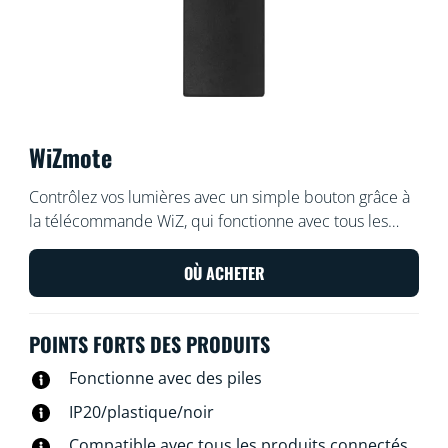
WiZmote
Contrôlez vos lumières avec un simple bouton grâce à
la télécommande WiZ, qui fonctionne avec tous les
produits WiZ et a une portée de 15 mètres. Allumez ou
éteignez les lumières, augmentez ou diminuez la
OÙ ACHETER
luminosité de la pièce, définissez une lumière
nocturne ou configurez jusqu'à quatre de vos modes
POINTS FORTS DES PRODUITS
d'éclairage favoris, même si le Wi-Fi ne fonctionne pas.
Fonctionne avec des piles
IP20/plastique/noir
Compatible avec tous les produits connectés