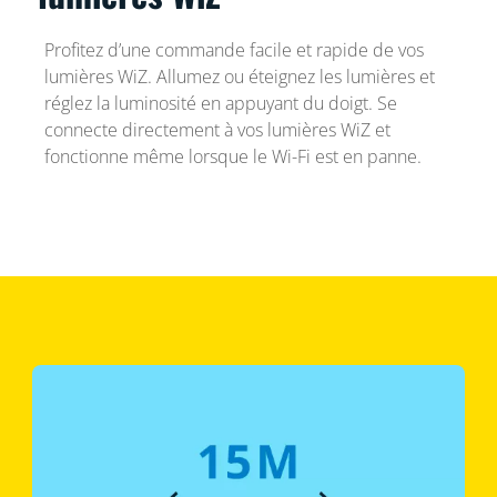
Profitez d’une commande facile et rapide de vos
lumières WiZ. Allumez ou éteignez les lumières et
réglez la luminosité en appuyant du doigt. Se
connecte directement à vos lumières WiZ et
fonctionne même lorsque le Wi-Fi est en panne.