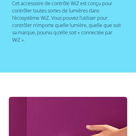
Cet accessoire de contrôle WiZ est conçu pour
contrôler toutes sortes de lumières dans
l’écosystème WiZ. Vous pouvez l’utiliser pour
contrôler n’importe quelle lumière, quelle que soit
sa marque, pourvu qu’elle soit « connectée par
WiZ ».