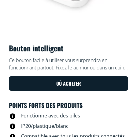
Bouton intelligent
Ce bouton facile à utiliser vous surprendra en
fonctionnant partout. Fixez-le au mur ou dans un coin
sans avoir besoin de vis ou laissez la surface métallique
attirer l’aimant se trouvant à l’intérieur. Transportez-le
OÙ ACHETER
dans la maison et contrôlez rapidement vos lumières.
POINTS FORTS DES PRODUITS
Fonctionne avec des piles
IP20/plastique/blanc
Compatible avec tous les produits connectés