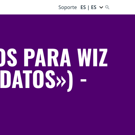
Soporte
ES | ES
OS PARA WIZ
 DATOS») -