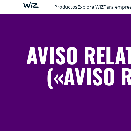
Productos
Explora WiZ
Para empre
AVISO RELA
(«AVISO R