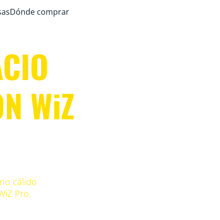
sas
Dónde comprar
ACIO
N WiZ
no cálido
 WiZ Pro.