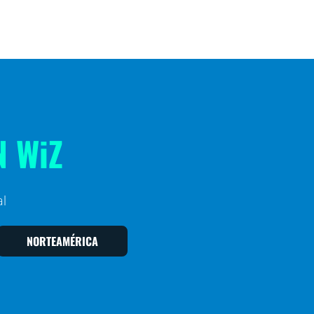
 WiZ
l
NORTEAMÉRICA