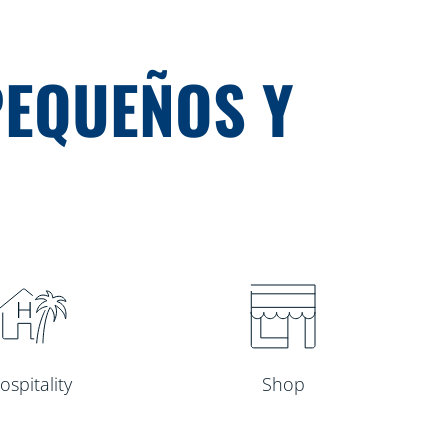
PEQUEÑOS Y
ospitality
Shop