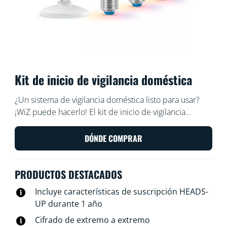
Kit de inicio de vigilancia doméstica
¿Un sistema de vigilancia doméstica listo para usar?
¡WiZ puede hacerlo! El kit de inicio de vigilancia
doméstica WiZ combina la cámara de interior WiZ y
tres luces WiZ compatibles con SpaceSense para
DÓNDE COMPRAR
mejorar la sensación de seguridad con detección de
movimiento, simulación de presencia y notificaciones
PRODUCTOS DESTACADOS
automáticas a través de la aplicación WiZ. Configura
fácilmente todo lo que necesitas para empezar a
Incluye características de suscripción HEADS-
vigilar y proteger tu hogar hoy mismo.
UP durante 1 año
Cifrado de extremo a extremo