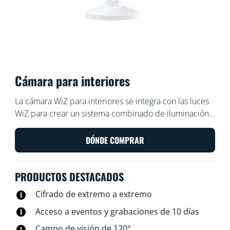
Cámara para interiores
La cámara WiZ para interiores se integra con las luces
WiZ para crear un sistema combinado de iluminación y
vigilancia del hogar. Coloca la cámara en el lugar que
prefieras y actívala a través de la detección de
DÓNDE COMPRAR
movimiento, la detección de sonido o la aplicación
WiZ. Usa la visión nocturna para ver en la oscuridad, el
PRODUCTOS DESTACADOS
audio bidireccional para disuadir a los intrusos o para
ofrecer ayuda, así como para grabar pruebas. WiZ te
Cifrado de extremo a extremo
ofrece un control total tanto en casa como en
Acceso a eventos y grabaciones de 10 días
exteriores con nuestra aplicación de control de
iluminación y seguridad integrada. Enciende las luces,
Campo de visión de 120°