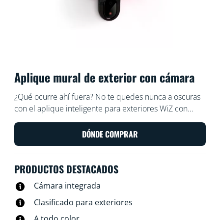
Aplique mural de exterior con cámara
¿Qué ocurre ahí fuera? No te quedes nunca a oscuras
con el aplique inteligente para exteriores WiZ con
cámara de seguridad integrada. La luz de nuestra
cámara resistente a la intemperie se enciende cuando
DÓNDE COMPRAR
detecta movimiento, sorprendiendo a posibles
intrusos o ayudándote a entrar en casa cómodamente
PRODUCTOS DESTACADOS
cuando cae la noche.
Cámara integrada
Clasificado para exteriores
A todo color