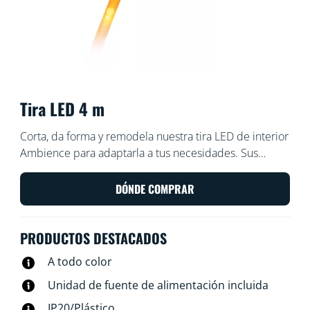
Tira LED 4 m
Corta, da forma y remodela nuestra tira LED de interior
Ambience para adaptarla a tus necesidades. Sus
modos de luz dinámicos y coloridos decoran el
espacio bajo los armarios o detrás de los muebles, y su
DÓNDE COMPRAR
luz ambiental crea la atmósfera perfecta cuando
simplemente quieres relajarte.
PRODUCTOS DESTACADOS
A todo color
Unidad de fuente de alimentación incluida
IP20/Plástico