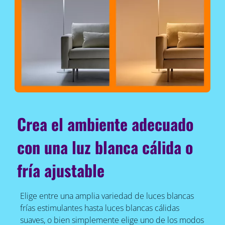
Crea el ambiente adecuado
con una luz blanca cálida o
fría ajustable
Elige entre una amplia variedad de luces blancas
frías estimulantes hasta luces blancas cálidas
suaves, o bien simplemente elige uno de los modos