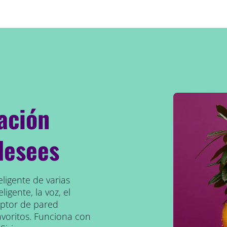
ación
desees
eligente de varias
ligente, la voz, el
uptor de pared
avoritos. Funciona con