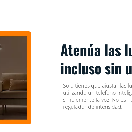
Atenúa las l
incluso sin 
Solo tienes que ajustar las l
utilizando un teléfono inteli
simplemente la voz. No es ne
regulador de intensidad.