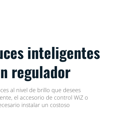
uces inteligentes
un regulador
uces al nivel de brillo que desees
gente, el accesorio de control WiZ o
cesario instalar un costoso