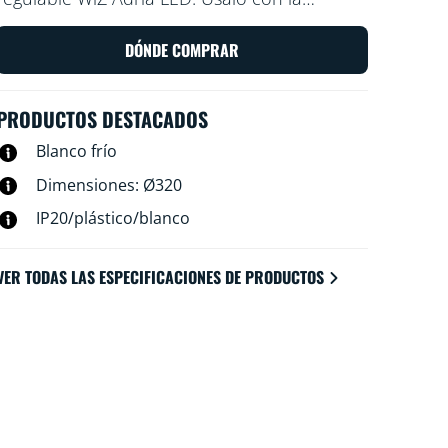
aplicación WiZ o con la voz para encender y
apagar o reducir y aumentar el brillo en la
DÓNDE COMPRAR
habitación en configuraciones de wifi.
PRODUCTOS DESTACADOS
Blanco frío
Dimensiones: Ø320
IP20/plástico/blanco
VER TODAS LAS ESPECIFICACIONES DE PRODUCTOS