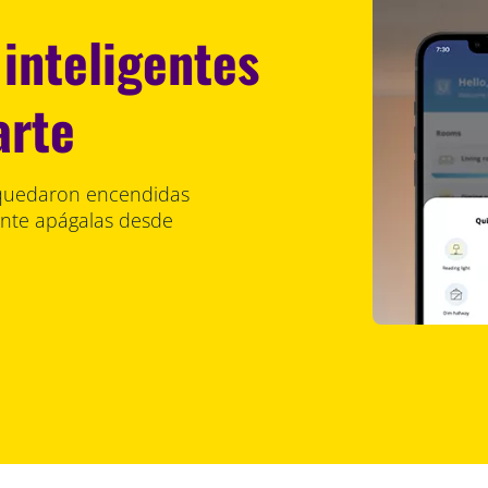
 inteligentes
arte
e quedaron encendidas
nte apágalas desde