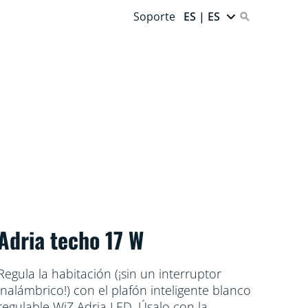
Soporte
ES | ES
Adria techo 17 W
Regula la habitación (¡sin un interruptor
inalámbrico!) con el plafón inteligente blanco
regulable WiZ Adria LED. Úsalo con la