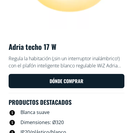
Adria techo 17 W
Regula la habitación (¡sin un interruptor inalámbrico!)
con el plafón inteligente blanco regulable WiZ Adria
LED. Úsalo con la aplicación WiZ o con la voz para
encender y apagar o reducir y aumentar el brillo en la
DÓNDE COMPRAR
habitación en configuraciones de wifi.
PRODUCTOS DESTACADOS
Blanca suave
Dimensiones: Ø320
IP20/plástico/blanco