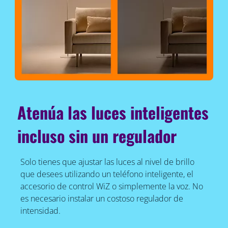
Atenúa las luces inteligentes
incluso sin un regulador
Solo tienes que ajustar las luces al nivel de brillo
que desees utilizando un teléfono inteligente, el
accesorio de control WiZ o simplemente la voz. No
es necesario instalar un costoso regulador de
intensidad.