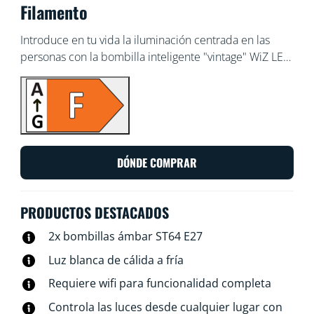
Filamento
Introduce en tu vida la iluminación centrada en las
personas con la bombilla inteligente "vintage" WiZ LED
ST64 Regulable Blancos. Aspecto clásico con
recubrimiento ámbar, perfecta para luminarias
decorativas. Elige entre diferentes tonalidades de luz
blanca cálida y fría para conseguir el mejor ambiente.
Puedes programar las luces para que se apaguen y
enciendan en función de tus rutinas diarias o
DÓNDE COMPRAR
semanales, controlarlas con tu smartphone o la voz y
acceder a distancia a las luces incluso cuando no estás
en casa. Las luces WiZ se conectan a tu router Wi-Fi,
PRODUCTOS DESTACADOS
por lo que no necesitas ningún aparato adicional.
2x bombillas ámbar ST64 E27
Luz blanca de cálida a fría
Requiere wifi para funcionalidad completa
Controla las luces desde cualquier lugar con