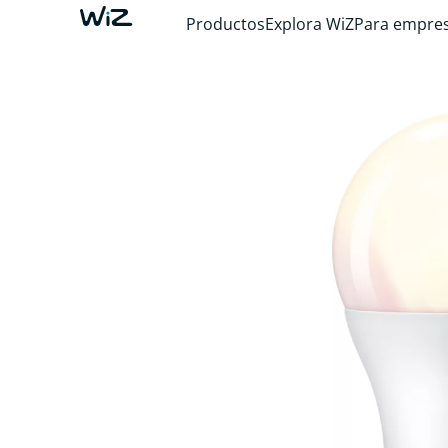
Productos
Explora WiZ
Para empre