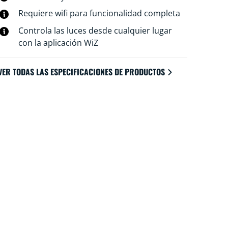
a las luces incluso cuando no estás en casa.
Requiere wifi para funcionalidad completa
Las luces WiZ se conectan a tu router Wi-Fi,
Controla las luces desde cualquier lugar
por lo que no necesitas ningún aparato
con la aplicación WiZ
adicional.
VER TODAS LAS ESPECIFICACIONES DE PRODUCTOS