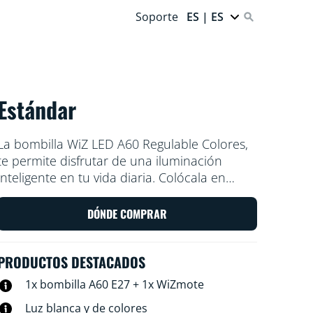
Soporte
ES | ES
Estándar
La bombilla WiZ LED A60 Regulable Colores,
te permite disfrutar de una iluminación
inteligente en tu vida diaria. Colócala en
cualquier lámpara para conseguir el
ambiente que deseas con 16 millones de
DÓNDE COMPRAR
colores y también con luces que oscilan
entre el blanco cálido y el blanco frío.
PRODUCTOS DESTACADOS
Puedes programar las luces para que se
apaguen y enciendan en función de tus
1x bombilla A60 E27 + 1x WiZmote
rutinas diarias o semanales, controlarlas con
Luz blanca y de colores
tu smartphone o la voz y acceder a distancia