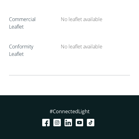
Commercial
No leaflet available
Leaflet
Conformity
No leaflet available
Leaflet
#ConnectedLight