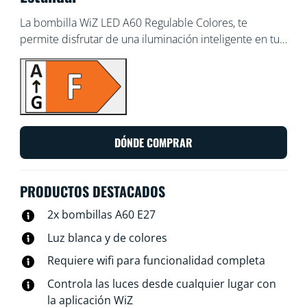
La bombilla WiZ LED A60 Regulable Colores, te
permite disfrutar de una iluminación inteligente en tu
vida diaria. Colócala en cualquier lámpara para
conseguir el ambiente que deseas con 16 millones de
colores y también con luces que oscilan entre el
blanco cálido y el blanco frío. Puedes programar las
luces para que se apaguen y enciendan en función de
tus rutinas diarias o semanales, controlarlas con tu
DÓNDE COMPRAR
smartphone o la voz y acceder a distancia a las luces
incluso cuando no estás en casa. Las luces WiZ se
conectan a tu router Wi-Fi, por lo que no necesitas
PRODUCTOS DESTACADOS
ningún aparato adicional.
2x bombillas A60 E27
Luz blanca y de colores
Requiere wifi para funcionalidad completa
Controla las luces desde cualquier lugar con
la aplicación WiZ