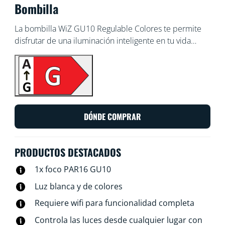
Bombilla
La bombilla WiZ GU10 Regulable Colores te permite
disfrutar de una iluminación inteligente en tu vida
diaria. Ideal para iluminación de acento, de
expositores y demás tareas. Consigue el ambiente que
deseas con 16 millones de colores y también con luces
que oscilan entre el blanco cálido y el blanco frío.
Puedes programar las luces para que se apaguen y
enciendan en función de tus rutinas diarias o
DÓNDE COMPRAR
semanales, controlarlas con tu smartphone o la voz y
acceder a distancia a las luces incluso cuando no estás
en casa. Las luces WiZ se conectan a tu router Wi-Fi,
PRODUCTOS DESTACADOS
por lo que no necesitas ningún aparato adicional.
1x foco PAR16 GU10
Luz blanca y de colores
Requiere wifi para funcionalidad completa
Controla las luces desde cualquier lugar con